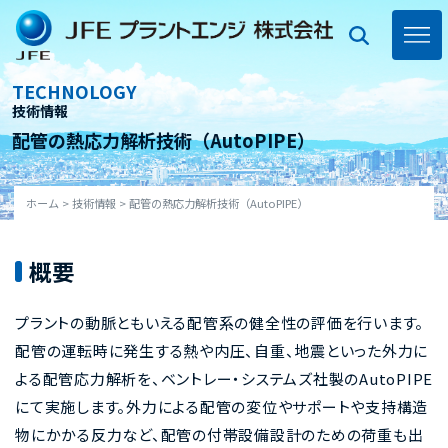
Skip
to
content
toggl
navig
TECHNOLOGY
技術情報
配管の熱応力解析技術（AutoPIPE）
ホーム
>
技術情報
>
配管の熱応力解析技術（AutoPIPE）
概要
プラントの動脈ともいえる配管系の健全性の評価を行います。
配管の運転時に発生する熱や内圧、自重、地震といった外力に
よる配管応力解析を、ベントレー・システムズ社製のAutoPIPE
にて実施します。外力による配管の変位やサポートや支持構造
物にかかる反力など、配管の付帯設備設計のための荷重も出