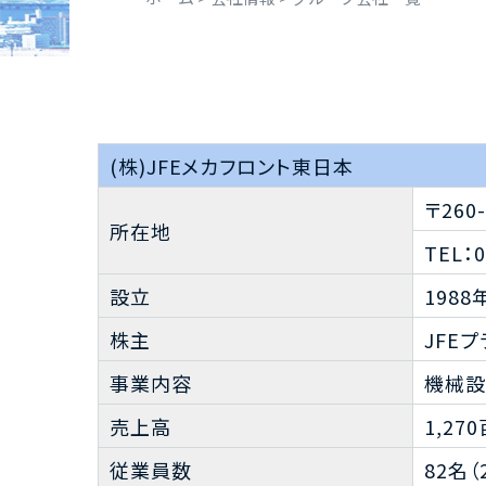
(株)JFEメカフロント東日本
〒26
所在地
TEL：0
設立
1988
株主
JFE
事業内容
機械設
売上高
1,27
従業員数
82名