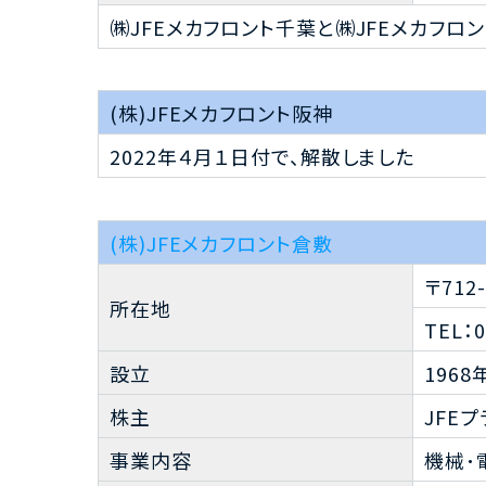
㈱JFEメカフロント千葉と㈱JFEメカフロ
(株)JFEメカフロント阪神
2022年４月１日付で、解散しました
(株)JFEメカフロント倉敷
〒71
所在地
TEL：0
設立
1968
株主
JFE
事業内容
機械･