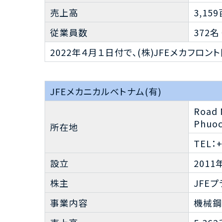
売上高
3,15
従業員数
372名
2022年４月１日付で、(株)JFEメカフ
JFEメカニカルベトナム(有)
Road 
Phuoc
所在地
TEL：+
設立
2011
株主
JFE
事業内容
機械鋼