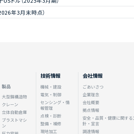
2千USドル（2025年3月期）
2026年3月末時点）
技術情報
会社情報
製品
機械・建設
ごあいさつ
電気・制御
企業理念
大型鋼構造物
センシング・情
会社概要
クレーン
報管理
拠点情報
立体自動倉庫
点検・診断
安全・品質・健康に関する
ブラストマシ
整備・補修
針・宣言
ン
現地加工
調達情報
圧力容器