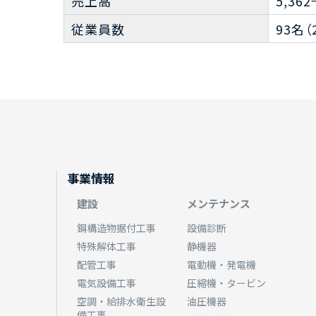
売上高
5,36
従業員数
93名（
事業情報
建設
メンテナンス
鋼構造物据付工事
設備診断
特殊解体工事
静機器
配管工事
電動機・発電機
電気設備工事
圧縮機・タービン
空調・給排水衛生設
油圧機器
備工事