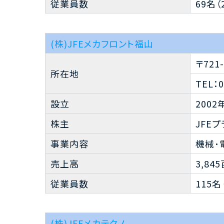
従業員数
69名（
(株)JFEメカフロント福山
〒72
所在地
TEL：0
設立
2002
株主
JFE
事業内容
機械･
売上高
3,84
従業員数
115名
(株)JFEメカテクノ