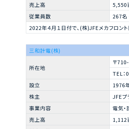
売上高
5,55
従業員数
267名
2022年４月１日付で、(株)JFEメカフ
三和計電(株)
〒71
所在地
TEL：0
設立
1976
株主
JFE
事業内容
電気・
売上高
1,11