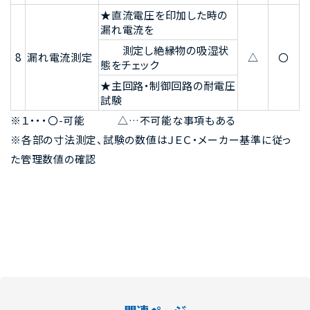
★直流電圧を印加した時の
漏れ電流を
測定し絶縁物の吸湿状
8
漏れ電流測定
△
〇
態をチェック
★主回路・制御回路の耐電圧
試験
※１・・・〇-可能 △…不可能な事項もある
※各部の寸法測定、試験の数値はＪＥＣ・メーカー基準に従っ
た管理数値の確認