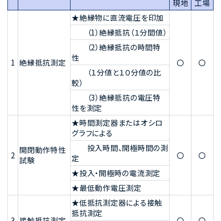
現地
工場
★絶縁物に直流電圧を印加
（1）絶縁抵抗（１分間値）
（2）絶縁抵抗の時間特
性
1
絶縁抵抗測定
〇
〇
（１分値と１０分値の比
較）
（3）絶縁抵抗の電圧特
性を測定
★時間測定器またはオシロ
グラフによる
投入時間、開極時間の測
開閉動作特性
2
〇
〇
定
試験
★投入・開極時の電流測定
★最低動作電圧測定
★低抵抗測定器による接触
抵抗測定
3
接触抵抗測定
〇
〇