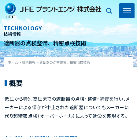
Skip
to
content
toggl
navig
TECHNOLOGY
技術情報
遮断器の点検整備、精密点検技術
ホーム
>
技術情報
>
遮断器の点検整備、精密点検技術
概要
低圧から特別高圧までの遮断器の点検・整備・補修を行い、メ
ーカーによる保守が中止された遮断器についてもメーカーに
代り超精密点検（オーバーホール）によって延命を実現する。