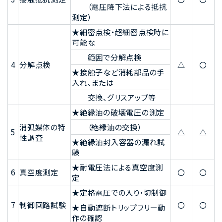
（電圧降下法による抵抗
測定）
★細密点検・超細密点検時に
可能な
範囲で分解点検
4
分解点検
△
〇
★接触子など消耗部品の手
入れ、または
交換、グリスアップ等
★絶縁油の破壊電圧の測定
消弧媒体の特
（絶縁油の交換）
5
△
△
性調査
★絶縁油封入容器の漏れ試
験
★耐電圧法による真空度測
6
真空度測定
〇
〇
定
★定格電圧での入り・切制御
7
制御回路試験
〇
〇
★自動遮断トリップフリー動
作の確認