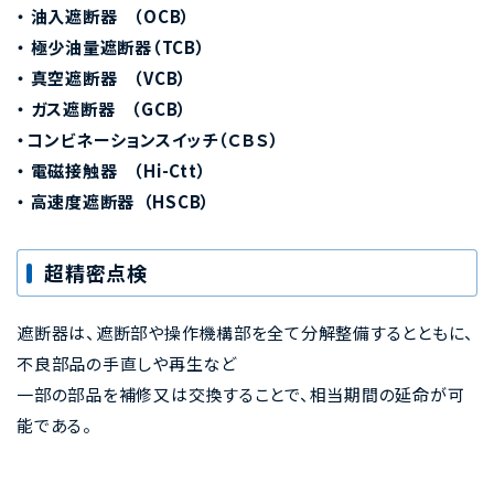
・
油入遮断器 （
OCB
）
・
極少油量遮断器（
TCB
）
・
真空遮断器 （
VCB
）
・
ガス遮断器 （
GCB
）
・コンビネーションスイッチ（ＣＢＳ）
・ 電磁接触器 （Hi-Ctt）
・
高速度遮断器 （
HSCB
）
超精密点検
遮断器は、遮断部や操作機構部を全て分解整備するとともに、
不良部品の手直しや再生など
一部の部品を補修又は交換することで、相当期間の延命が可
能である。