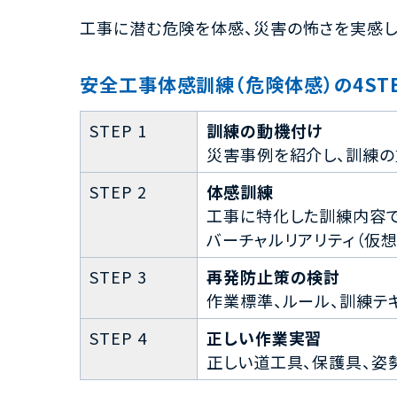
工事に潜む危険を体感、災害の怖さを実感し
安全工事体感訓練（危険体感）の4ST
STEP
1
訓練の動機付け
災害事例を紹介し、訓練
STEP
2
体感訓練
工事に特化した訓練内容で
バーチャルリアリティ（仮
STEP
3
再発防止策の検討
作業標準、ルール、訓練テ
STEP
4
正しい作業実習
正しい道工具、保護具、姿