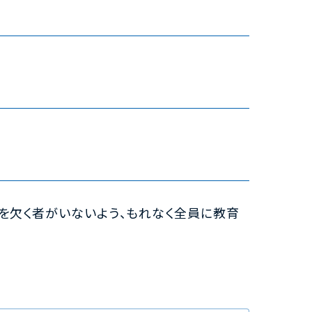
を欠く者がいないよう、もれなく全員に教育