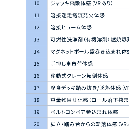
10
ジャッキ飛散体感（VRあり）
11
溶接迷走電流発火体感
12
溶接ヒューム体感
13
可燃性洗浄剤（有機溶剤）燃焼爆
14
マグネットボール盤巻き込まれ体
15
手押し車負荷体感
16
移動式クレーン転倒体感
17
腐食デッキ踏み抜き/墜落体感（V
18
重量物目測体感（ロール落下挟ま
19
ベルトコンベア巻込まれ体感
20
脚立・踏み台からの転落体感（VR