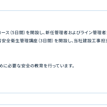
ース（5日間）を開設し、新任管理者およびライン管理
安全衛生管理講座（3日間）を開設し、当社建設工事担
めに必要な安全の教育を行っています。