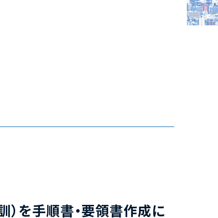
訓）を手順書・要領書作成に