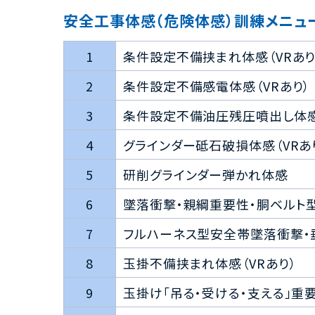
安全工事体感（危険体感）訓練メニュ
1
条件設定不備挟まれ体感（VRあり
2
条件設定不備感電体感（VRあり）
3
条件設定不備油圧残圧噴出し体
4
グラインダー砥石破損体感（VRあ
5
研削グラインダー弾かれ体感
6
墜落衝撃・親綱重要性・胴ベルト
7
フルハーネス型安全帯墜落衝撃・
8
玉掛不備挟まれ体感（VRあり）
9
玉掛け「吊る・受ける・支える」重