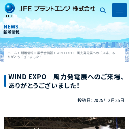
Skip
to
content
toggl
navig
NEWS
新着情報
ホーム
>
新着情報
>
展示会情報
>
WIND EXPO 風力発電展へのご来場、あ
りがとうございました！
WIND EXPO 風力発電展へのご来場、
ありがとうございました！
投稿日：2025年2月25日