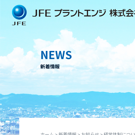
Skip
to
content
NEWS
新着情報
ホーム
>
新着情報
>
お知らせ
>
経営体制につ