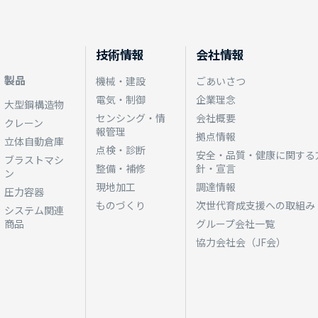
技術情報
会社情報
製品
機械・建設
ごあいさつ
電気・制御
企業理念
大型鋼構造物
センシング・情
会社概要
クレーン
報管理
拠点情報
立体自動倉庫
点検・診断
安全・品質・健康に関する
ブラストマシ
整備・補修
針・宣言
ン
現地加工
調達情報
圧力容器
ものづくり
次世代育成支援への取組み
システム関連
商品
グループ会社一覧
協力会社会（JF会）