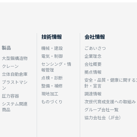
技術情報
会社情報
製品
機械・建設
ごあいさつ
電気・制御
企業理念
大型鋼構造物
センシング・情
会社概要
クレーン
報管理
拠点情報
立体自動倉庫
点検・診断
安全・品質・健康に関する
ブラストマシ
整備・補修
針・宣言
ン
現地加工
調達情報
圧力容器
ものづくり
次世代育成支援への取組み
システム関連
商品
グループ会社一覧
協力会社会（JF会）