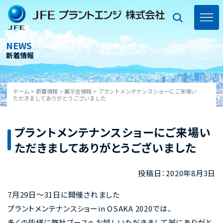
Skip
to
content
toggl
navig
NEWS
新着情報
ホーム
>
新着情報
>
展示会情報
>
プラントメンテナンスショーにご来場い
ただきましてありがとうございました
プラントメンテナンスショーにご来場い
ただきましてありがとうございました
投稿日：2020年8月3日
7月29日～31日に開催されました
プラントメンテナンスショーin OSAKA 2020では、
多くの皆様に弊社ブースへお越しいただきまして誠にありがと