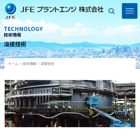
Skip
to
content
toggl
navig
TECHNOLOGY
技術情報
溶接技術
ホーム
>
技術情報
>
溶接技術